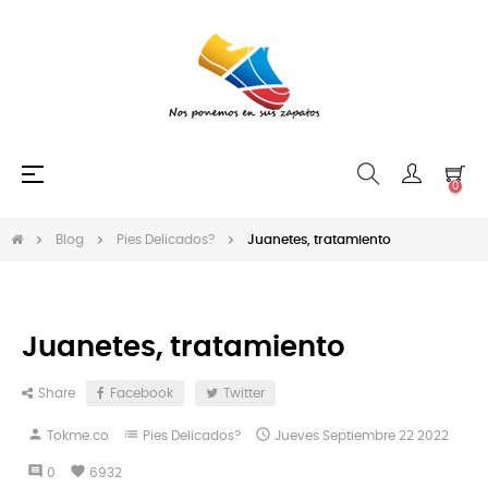
Navegación
☰
0
de
palanca
Blog
Pies Delicados?
Juanetes, tratamiento
Juanetes, tratamiento
Share
Facebook
Twitter
person
list

Tokme.co
Pies Delicados?
Jueves
Septiembre
22
2022
comment
favorite
0
6932