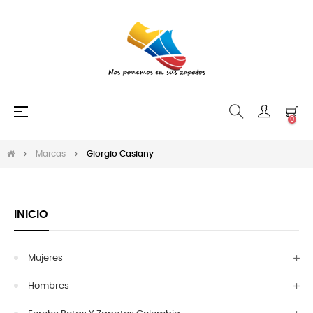
Navegación
☰
0
de
palanca
Marcas
Giorgio Casiany
INICIO
Mujeres
Hombres