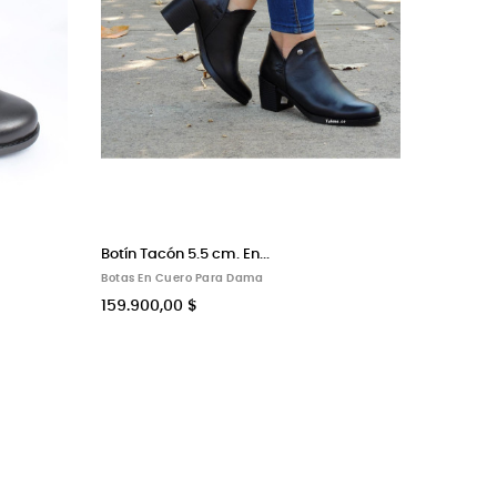
n Cuero Miel, Dama,...
Bota Moderna, Alt 6.5 cm...
n Cuero Para Dama
Botas Modernas Para Dama
00,00 $
159.900,00 $