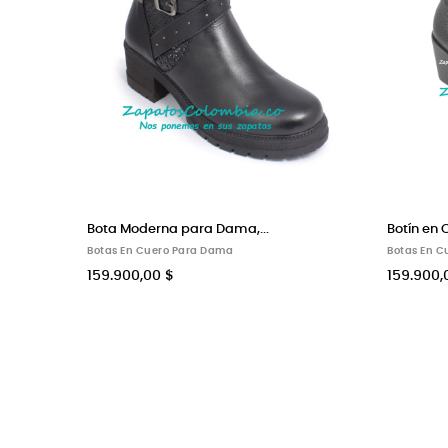
uero para Dama,...
Botín Tacón 5.5 cm. En...
n Cuero Para Dama
Botas En Cuero Para Dama
0,00 $
159.900,00 $