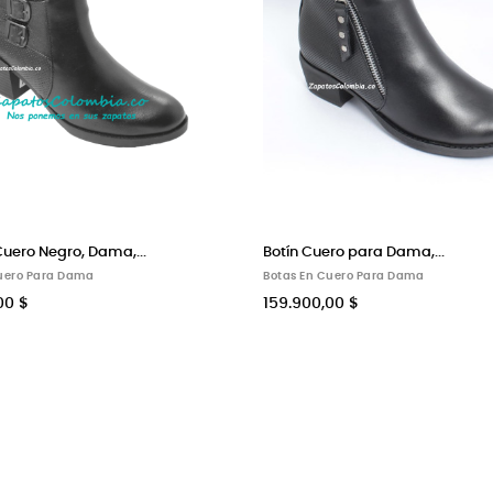
Bota en Cuero para Dama,...
Bota e
Botas Línea Elegante - Tradicional Para Dama
Botas E
162.900,00 $
159.9