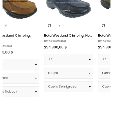


...
Bota Westland Climbing....
Bota Westland Climbing. No...
Botas Westland
Botas Westland
294.900,00 $
294.900,00 $