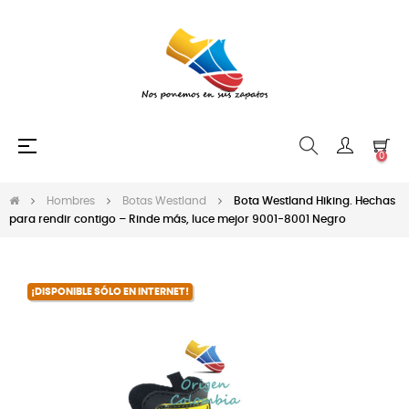
Navegación
☰
0
de
palanca
Hombres
Botas Westland
Bota Westland Hiking. Hechas
para rendir contigo – Rinde más, luce mejor 9001-8001 Negro
¡DISPONIBLE SÓLO EN INTERNET!