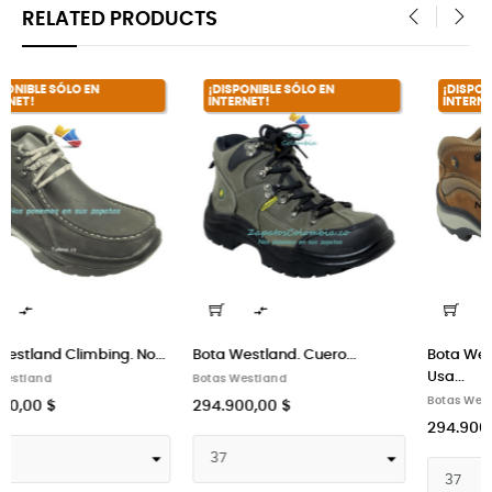
RELATED PRODUCTS
‹
›
¡DISPONIBLE SÓLO EN
¡DISPONIBLE SÓLO EN
INTERNET!
INTERNET!


Bota Westland Climbing.
Bota Westland Climbing. No...
Usa...
Botas Westland
Botas Westland
294.900,00 $
294.900,00 $