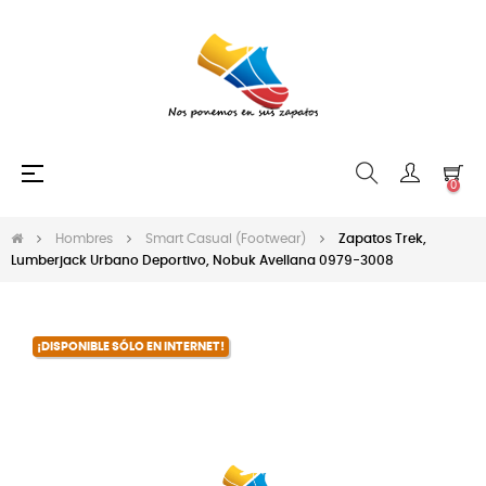
Navegación
☰
0
de
palanca
Hombres
Smart Casual (Footwear)
Zapatos Trek,
Lumberjack Urbano Deportivo, Nobuk Avellana 0979-3008
¡DISPONIBLE SÓLO EN INTERNET!