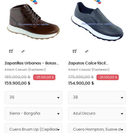


fácil...
Zapatos Slip On (Calce...
Zapato Trek Lumb
Footwear)
Smart Casual (Footwear)
Smart Casual (Foot
175.000,00 $
239.900,00 $
-20.100,00 $
-20.100,00 $
154.900,00 $