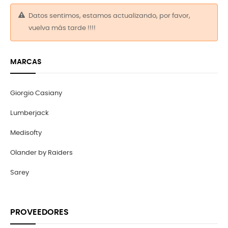
Datos sentimos, estamos actualizando, por favor,
vuelva más tarde !!!!
MARCAS
Giorgio Casiany
Lumberjack
Medisofty
Olander by Raiders
Sarey
PROVEEDORES