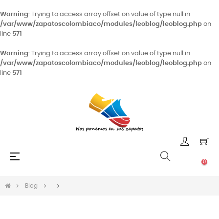
Warning
: Trying to access array offset on value of type null in
/var/www/zapatoscolombiaco/modules/leoblog/leoblog.php
on
line
571
Warning
: Trying to access array offset on value of type null in
/var/www/zapatoscolombiaco/modules/leoblog/leoblog.php
on
line
571
Navegación
☰
0
de
palanca
Blog